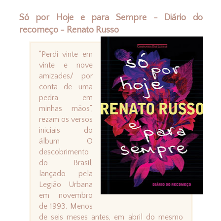
Só por Hoje e para Sempre - Diário do
recomeço - Renato Russo
“Perdi vinte em
vinte e nove
amizades/ por
conta de uma
pedra em
minhas mãos”,
rezam os versos
iniciais do
álbum O
descobrimento
do Brasil,
lançado pela
Legião Urbana
em novembro
de 1993. Menos
de seis meses antes, em abril do mesmo