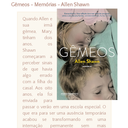
Gêmeos - Memórias - Allen Shawn
Quando Allen e
sua irmã
gêmea, Mary,
tinham dois
anos, os
Shawn
começaram a
perceber sinais
de que havia
algo errado
com a filha do
casal. Aos oito
anos, ela foi
enviada para
passar o verão em uma escola especial. O
que era para ser uma ausência temporária
acabou se transformando em uma
internação permanente sem mais