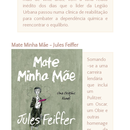
inédito dos dias que o líder da Legião
Urbana passou numa clínica de reabilitação
para combater a dependência química e
reencontrar o equilíbrio.
Mate Minha Mãe - Jules Feiffer
Somando
-se a uma
carreira
lendária
que inclui
um
Pulitzer,
um Oscar,
um Obie e
outras
homenage
ns da