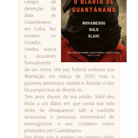
campo de
detenção da
Baía de
Guantánamo,
em Cuba. No
entanto, os
Estados
Unidos nunca
o acusaram
formalmente
de um crime. Um juiz federal ordenou sua
libertação em março de 2010, mas o
governo americano resistiu à decisão e não
há perspectiva de libertá-lo.
Três anos depois de sua prisão, Slahi deu
início a um diário em que conta sua vida
antes de desaparecer sob a custódia
americana, o processo interminável de
interrogatório e seu cotidiano como
prisioneiro em Guantánamo.
Seu diário não é apenas um registro vívido