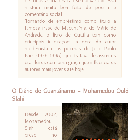
de todas as idades irão se cativar por essa
mistura muito bem-feita de poesia e
comentário social.
Tomando de empréstimo como título a
famosa frase de Macunaíma, de Mário de
Andrade, o livro de Guttilla tem como
principais inspirações a obra do autor
modernista e os poemas de José Paulo
Paes (1926-1998), que tratava de assuntos
brasileiros com uma graça que influencia os
autores mais jovens até hoje.
O Diário de Guantánamo - Mohamedou Ould
Slahi
Desde 2002,
Mohamedou
Slahi está
preso no