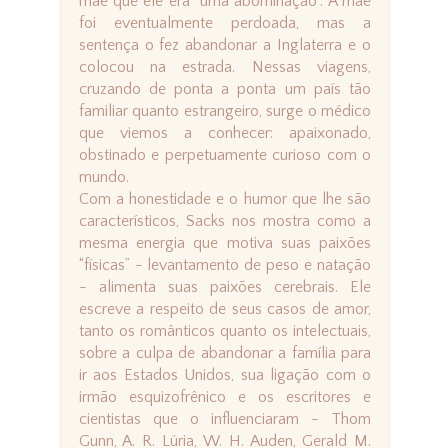
mãe que ele era “uma abominação”. A mãe
foi eventualmente perdoada, mas a
sentença o fez abandonar a Inglaterra e o
colocou na estrada. Nessas viagens,
cruzando de ponta a ponta um país tão
familiar quanto estrangeiro, surge o médico
que viemos a conhecer: apaixonado,
obstinado e perpetuamente curioso com o
mundo.
Com a honestidade e o humor que lhe são
característicos, Sacks nos mostra como a
mesma energia que motiva suas paixões
“físicas” - levantamento de peso e natação
- alimenta suas paixões cerebrais. Ele
escreve a respeito de seus casos de amor,
tanto os românticos quanto os intelectuais,
sobre a culpa de abandonar a família para
ir aos Estados Unidos, sua ligação com o
irmão esquizofrênico e os escritores e
cientistas que o influenciaram - Thom
Gunn, A. R. Lúria, W. H. Auden, Gerald M.