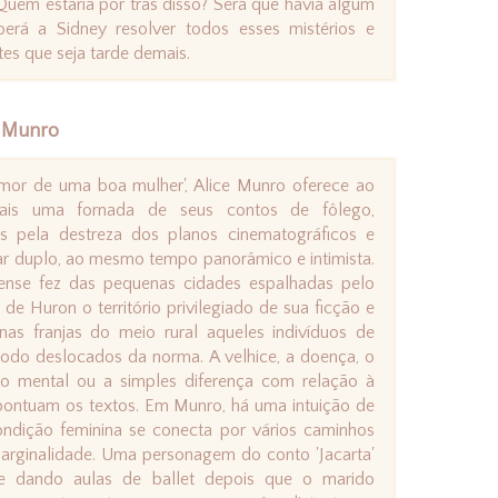
 Quem estaria por trás disso? Será que havia algum
aberá a Sidney resolver todos esses mistérios e
tes que seja tarde demais.
e Munro
or de uma boa mulher', Alice Munro oferece ao
mais uma fornada de seus contos de fôlego,
s pela destreza dos planos cinematográficos e
ar duplo, ao mesmo tempo panorâmico e intimista.
ense fez das pequenas cidades espalhadas pelo
de Huron o território privilegiado de sua ficção e
nas franjas do meio rural aqueles indivíduos de
do deslocados da norma. A velhice, a doença, o
no mental ou a simples diferença com relação à
pontuam os textos. Em Munro, há uma intuição de
ndição feminina se conecta por vários caminhos
rginalidade. Uma personagem do conto 'Jacarta'
ve dando aulas de ballet depois que o marido