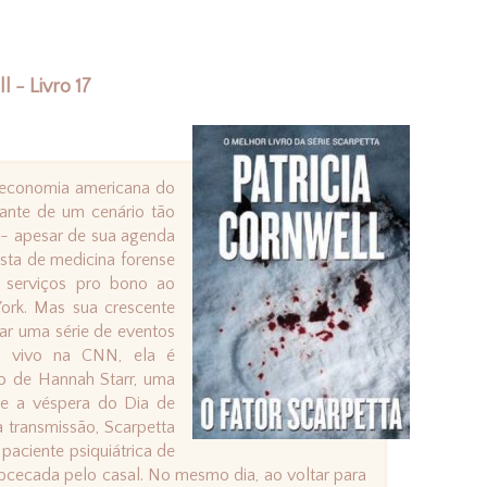
l - Livro 17
 economia americana do
iante de um cenário tão
a - apesar de sua agenda
sta de medicina forense
 serviços pro bono ao
ork. Mas sua crescente
ar uma série de eventos
Ao vivo na CNN, ela é
o de Hannah Starr, uma
de a véspera do Dia de
transmissão, Scarpetta
paciente psiquiátrica de
bcecada pelo casal. No mesmo dia, ao voltar para