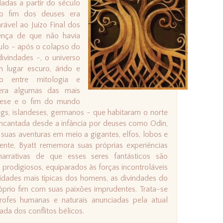
adas a partir do século
, o fim dos deuses era
vel ao Juízo Final dos
rença de que não havia
lo - após o colapso do
divindades -, o universo
 lugar escuro, árido e
do entre mitologia e
upera algumas das mais
ênese e o fim do mundo
gs, islandeses, germanos - que habitaram o norte
 Encantada desde a infância por deuses como Odin,
a suas aventuras em meio a gigantes, elfos, lobos e
ente, Byatt rememora suas próprias experiências
narrativas de que esses seres fantásticos são
prodigiosos, equiparados às forças incontroláveis
idades mais típicas dos homens, as divindades do
prio fim com suas paixões imprudentes. Trata-se
ofes humanas e naturais anunciadas pela atual
da dos conflitos bélicos.