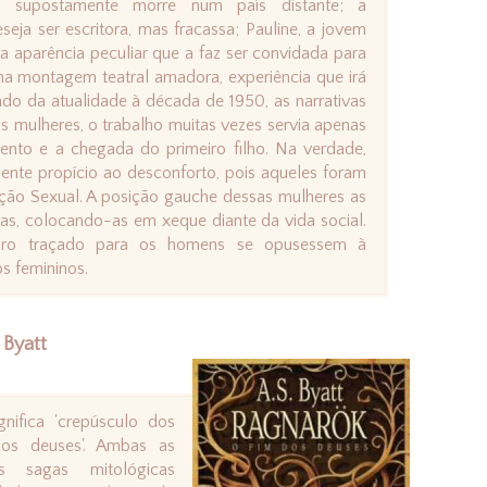
sta supostamente morre num país distante; a
seja ser escritora, mas fracassa; Pauline, a jovem
a aparência peculiar que a faz ser convidada para
uma montagem teatral amadora, experiência que irá
ndo da atualidade à década de 1950, as narrativas
s mulheres, o trabalho muitas vezes servia apenas
nto e a chegada do primeiro filho. Na verdade,
mente propício ao desconforto, pois aqueles foram
ão Sexual. A posição gauche dessas mulheres as
as, colocando-as em xeque diante da vida social.
iro traçado para os homens se opusessem à
os femininos.
 Byatt
gnifica 'crepúsculo dos
 dos deuses'. Ambas as
s sagas mitológicas