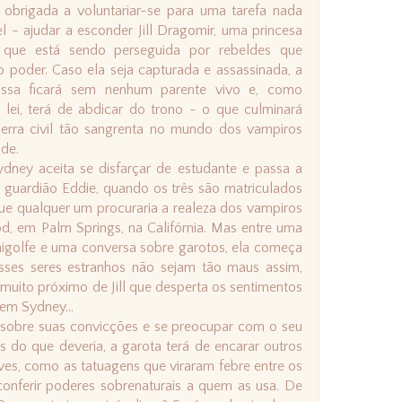
 obrigada a voluntariar-se para uma tarefa nada
l - ajudar a esconder Jill Dragomir, uma princesa
 que está sendo perseguida por rebeldes que
 poder. Caso ela seja capturada e assassinada, a
Lissa ficará sem nenhum parente vivo e, como
lei, terá de abdicar do trono - o que culminará
rra civil tão sangrenta no mundo dos vampiros
de.
ney aceita se disfarçar de estudante e passa a
u guardião Eddie, quando os três são matriculados
ue qualquer um procuraria a realeza dos vampiros
d, em Palm Springs, na Califórnia. Mas entre uma
inigolfe e uma conversa sobre garotos, ela começa
sses seres estranhos não sejam tão maus assim,
muito próximo de Jill que desperta os sentimentos
 em Sydney...
r sobre suas convicções e se preocupar com o seu
 do que deveria, a garota terá de encarar outros
es, como as tatuagens que viraram febre entre os
onferir poderes sobrenaturais a quem as usa. De