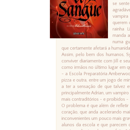
se sente
agradáve
vampira
querem o
rainha 
manda a 
numa gue
que certamente afetará a humanida
Assim, pelo bem dos humanos, Syd
conviver diariamente com Jill e se
como irmãos no último lugar em q
- a Escola Preparatória Amberwoo
pizza e outra, entre um jogo de m
a ter a sensação de que talvez e
principalmente Adrian, um vampiro 
mais contraditórios - e proibidos -
O problema é que além de refleti
coração, que anda acelerando mais
inconvenientes um pouco mais grav
alunos da escola e que parecem c