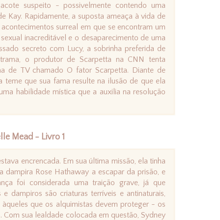
acote suspeito - possivelmente contendo uma
e Kay. Rapidamente, a suposta ameaça à vida de
 acontecimentos surreal em que se encontram um
sexual inacreditável e o desaparecimento de uma
assado secreto com Lucy, a sobrinha preferida de
trama, o produtor de Scarpetta na CNN tenta
ma de TV chamado O fator Scarpetta. Diante de
la teme que sua fama resulte na ilusão de que ela
 uma habilidade mística que a auxilia na resolução
lle Mead - Livro 1
stava encrencada. Em sua última missão, ela tinha
a dampira Rose Hathaway a escapar da prisão, e
ança foi considerada uma traição grave, já que
 e dampiros são criaturas terríveis e antinaturais,
àqueles que os alquimistas devem proteger - os
 Com sua lealdade colocada em questão, Sydney