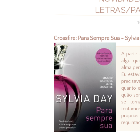
LETRAS/P
1
Crossfire: Para Sempre Sua - Sylvia
A partir
algo que
alma per
Eu estav
precisa
quanto e
quão so
se torn
tentamos
próprias
requinta