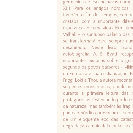
germânicas e escandinavas compil
XIII. Para os antigos nórdicos
também o fim dos tempos, compará
cristãos, com a importante dife
esperanças de uma vida além-túmu
Valhall - o suntuoso palácio das 
se transformará para sempre num
desabitado. Neste livro híbri
autobiografia, A. S. Byatt rec
importantes histórias sobre a g
segundo os povos bárbaros - vikin
da Europa até sua cristianização.
Frigg, Loki e Thor, a autora recont
serpentes monstruosas; paralelam
durante a primeira leitura das 
protagonistas. Ostentando poderes 
da natureza, mas também às fragil
panteão nórdico provocam seu pró
de um eloquente eco das catástr
degradação ambiental e pela escala