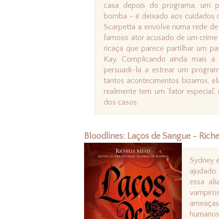
casa depois do programa, um p
bomba - é deixado aos cuidados d
Scarpetta a envolve numa rede de
famoso ator acusado de um crime 
ricaça que parece partilhar um p
Kay. Complicando ainda mais a 
persuadi-la a estrear um progra
tantos acontecimentos bizarros, e
realmente tem um 'fator especial',
dos casos.
Bloodlines: Laços de Sangue - Riche
Sydney e
ajudado 
essa ali
vampiros
ameaças 
humanos.