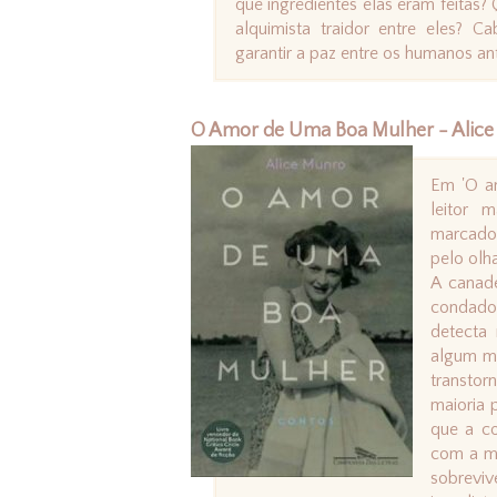
que ingredientes elas eram feitas?
alquimista traidor entre eles? C
garantir a paz entre os humanos an
O Amor de Uma Boa Mulher - Alic
Em 'O am
leitor 
marcado
pelo olh
A canad
condado 
detecta 
algum mo
transtor
maioria 
que a co
com a ma
sobrevi