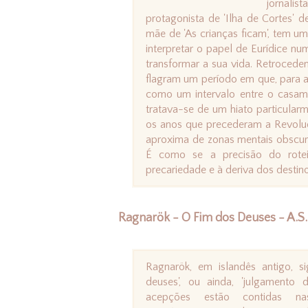
jornali
protagonista de 'Ilha de Cortes' de
mãe de 'As crianças ficam', tem um
interpretar o papel de Eurídice n
transformar a sua vida. Retrocede
flagram um período em que, para a
como um intervalo entre o casame
tratava-se de um hiato particular
os anos que precederam a Revoluç
aproxima de zonas mentais obscur
É como se a precisão do rote
precariedade e à deriva dos destin
Ragnarök - O Fim dos Deuses - A.S.
Ragnarök, em islandês antigo, si
deuses', ou ainda, 'julgamento
acepções estão contidas na