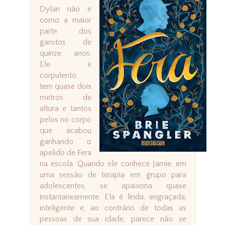
Dylan não é
como a maior
parte dos
garotos de
quinze anos.
Ele é
corpulento,
tem quase dois
metros de
altura e tantos
pelos no corpo
que acabou
ganhando o
apelido de Fera
na escola. Quando ele conhece Jamie, em
uma sessão de terapia em grupo para
adolescentes, se apaixona quase
instantaneamente. Ela é linda, engraçada,
inteligente e, ao contrário de todas as
pessoas de sua idade, parece não se