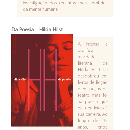
investigação dos recantos mais sombrios
da mente humana.
Da Poesia - Hilda Hilst
A intensa e
prolífica
atividade
literária de
Hilda Hilst se
desdobrou em
livros de ficção
e em peças de
teatro, mas foi
na poesia que
ela deu início à
sua carreira. Ao
longo de 45
anos, entre