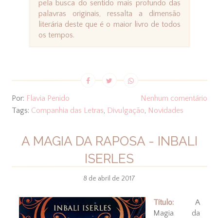
pela busca do sentido mais profundo das
palavras originais, ressalta a dimensão
literária deste que é o maior livro de todos
os tempos.
Por:
Flavia Penido
Nenhum comentário
Tags:
Companhia das Letras
,
Divulgação
,
Novidades
A MAGIA DA RAPOSA - INBALI
ISERLES
8 de abril de 2017
Título:
A
Magia da