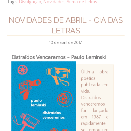
Tags:
Divulgação
,
Novidades
,
Suma de Letras
NOVIDADES DE ABRIL - CIA DAS
LETRAS
10 de abril de 2017
Distraídos Venceremos - Paulo Leminski
Última obra
poética
publicada em
vida,
Distraídos
venceremos
foi lançado
em 1987 e
rapidamente
se tornou um