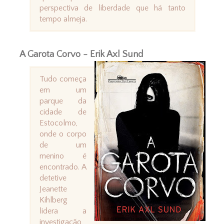
perspectiva de liberdade que há tanto
tempo almeja.
A Garota Corvo - Erik Axl Sund
Tudo começa
em um
parque da
cidade de
Estocolmo,
onde o corpo
de um
menino é
encontrado. A
detetive
Jeanette
Kihlberg
lidera a
investigação,