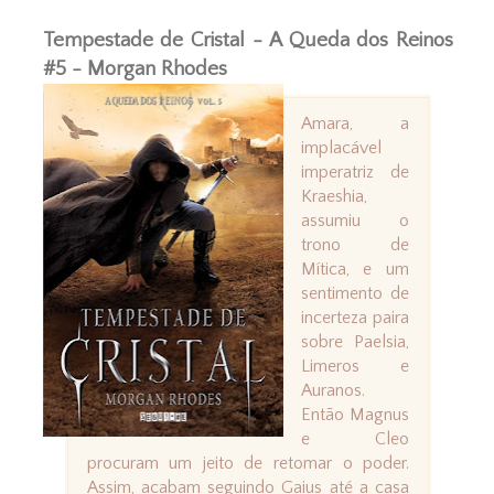
Tempestade de Cristal - A Queda dos Reinos
#5 - Morgan Rhodes
Amara, a
implacável
imperatriz de
Kraeshia,
assumiu o
trono de
Mítica, e um
sentimento de
incerteza paira
sobre Paelsia,
Limeros e
Auranos.
Então Magnus
e Cleo
procuram um jeito de retomar o poder.
Assim, acabam seguindo Gaius até a casa