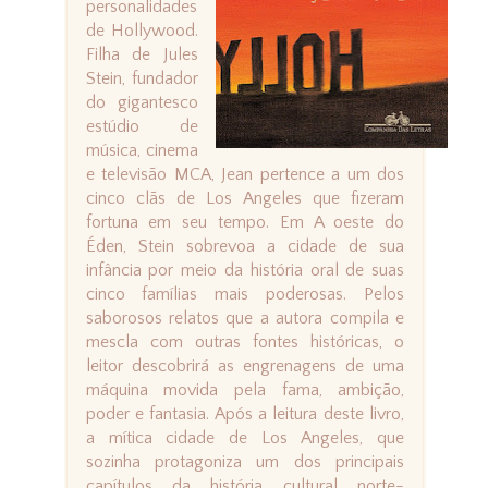
personalidades
de Hollywood.
Filha de Jules
Stein, fundador
do gigantesco
estúdio de
música, cinema
e televisão MCA, Jean pertence a um dos
cinco clãs de Los Angeles que fizeram
fortuna em seu tempo. Em A oeste do
Éden, Stein sobrevoa a cidade de sua
infância por meio da história oral de suas
cinco famílias mais poderosas. Pelos
saborosos relatos que a autora compila e
mescla com outras fontes históricas, o
leitor descobrirá as engrenagens de uma
máquina movida pela fama, ambição,
poder e fantasia. Após a leitura deste livro,
a mítica cidade de Los Angeles, que
sozinha protagoniza um dos principais
capítulos da história cultural norte-