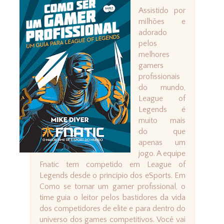
Assistido por
milhões e
adorado
pelos
melhores
gamers
profissionais
do mundo,
League of
Legends é
muito mais
do que
apenas um
jogo. A equipe
Fnatic tem competido em League of
Legends desde o princípio dos eSports. Em
Como se tornar um gamer profissional, o
time guia o leitor pelos bastidores da vida
dos competidores de elite e para dentro do
universo dos games competitivos. Você vai