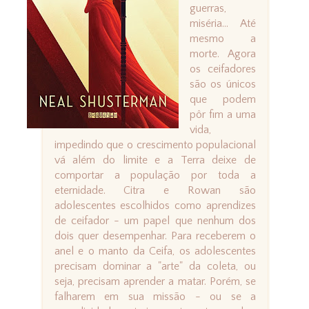
guerras,
miséria… Até
mesmo a
morte. Agora
os ceifadores
são os únicos
que podem
pôr fim a uma
vida,
impedindo que o crescimento populacional
vá além do limite e a Terra deixe de
comportar a população por toda a
eternidade. Citra e Rowan são
adolescentes escolhidos como aprendizes
de ceifador - um papel que nenhum dos
dois quer desempenhar. Para receberem o
anel e o manto da Ceifa, os adolescentes
precisam dominar a "arte" da coleta, ou
seja, precisam aprender a matar. Porém, se
falharem em sua missão - ou se a