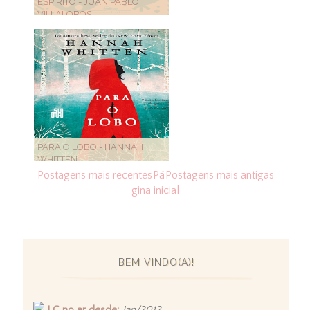
ESPÍRITO - JUAN PABLO
VILLALOBOS
PARA O LOBO - HANNAH
WHITTEN
Postagens mais recentes
Pá
Postagens mais antigas
gina inicial
BEM VINDO(A)!
LC no ar desde:
Jan/2012