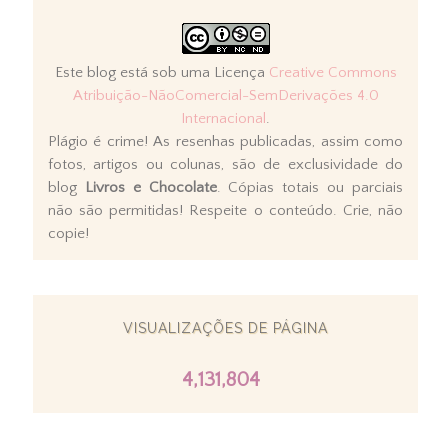
Este blog está sob uma Licença
Creative Commons
Atribuição-NãoComercial-SemDerivações 4.0
Internacional
.
Plágio é crime! As resenhas publicadas, assim como
fotos, artigos ou colunas, são de exclusividade do
blog
Livros e Chocolate
. Cópias totais ou parciais
não são permitidas! Respeite o conteúdo. Crie, não
copie!
VISUALIZAÇÕES DE PÁGINA
4,131,804